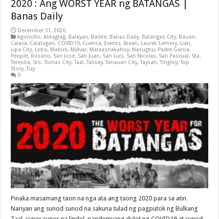
2020 : Ang WORST YEAR ng BATANGAS |
Banas Daily
December 31, 2020
Agoncillo
,
Alitagtag
,
Balayan
,
Balete
,
Banas Daily
,
Batangas City
,
Bauan
,
Calaca
,
Calatagan
,
COVID19
,
Cuenca
,
Events
,
Ibaan
,
Laurel
,
Lemery
,
Lian
,
Lipa City
,
Lobo
,
Mabini
,
Malvar
,
Mataasnakahoy
,
Nasugbu
,
Padre Garcia
,
People
,
Rosario
,
San Jose
,
San Juan
,
San Luis
,
San Nicolas
,
San Pascual
,
Sta.
Teresita
,
Sto. Tomas City
,
Taal
,
Talisay
,
Tanauan City
,
Taysan
,
Tingloy
,
Top
Story
,
Tuy
0
Pinaka masamang taon na nga ata ang taong 2020 para sa atin.
Nariyan ang sunod sunod na sakuna tulad ng pagputok ng Bulkang
Taal, sunor sunor na lindol, pandemyang dulot ng COVID19 at sunod