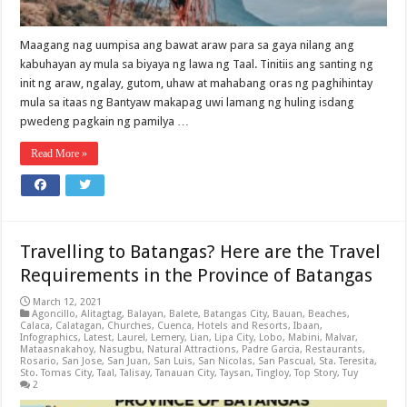
Maagang nag uumpisa ang bawat araw para sa gaya nilang ang
kabuhayan ay mula sa biyaya ng lawa ng Taal. Tinitiis ang santing ng
init ng araw, ngalay, gutom, uhaw at mahabang oras ng paghihintay
mula sa itaas ng Bantyaw makapag uwi lamang ng huling isdang
pwedeng pagkain ng pamilya …
Read More »
Travelling to Batangas? Here are the Travel
Requirements in the Province of Batangas
March 12, 2021
Agoncillo
,
Alitagtag
,
Balayan
,
Balete
,
Batangas City
,
Bauan
,
Beaches
,
Calaca
,
Calatagan
,
Churches
,
Cuenca
,
Hotels and Resorts
,
Ibaan
,
Infographics
,
Latest
,
Laurel
,
Lemery
,
Lian
,
Lipa City
,
Lobo
,
Mabini
,
Malvar
,
Mataasnakahoy
,
Nasugbu
,
Natural Attractions
,
Padre Garcia
,
Restaurants
,
Rosario
,
San Jose
,
San Juan
,
San Luis
,
San Nicolas
,
San Pascual
,
Sta. Teresita
,
Sto. Tomas City
,
Taal
,
Talisay
,
Tanauan City
,
Taysan
,
Tingloy
,
Top Story
,
Tuy
2