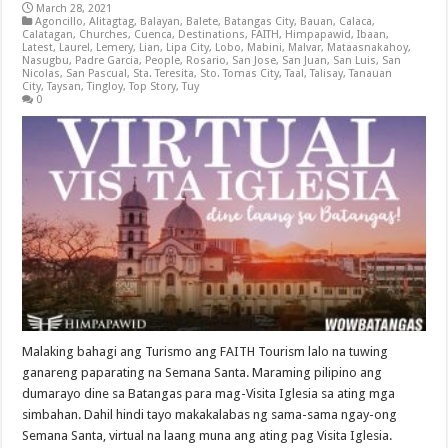
March 28, 2021
Agoncillo
,
Alitagtag
,
Balayan
,
Balete
,
Batangas City
,
Bauan
,
Calaca
,
Calatagan
,
Churches
,
Cuenca
,
Destinations
,
FAITH
,
Himpapawid
,
Ibaan
,
Latest
,
Laurel
,
Lemery
,
Lian
,
Lipa City
,
Lobo
,
Mabini
,
Malvar
,
Mataasnakahoy
,
Nasugbu
,
Padre Garcia
,
People
,
Rosario
,
San Jose
,
San Juan
,
San Luis
,
San
Nicolas
,
San Pascual
,
Sta. Teresita
,
Sto. Tomas City
,
Taal
,
Talisay
,
Tanauan
City
,
Taysan
,
Tingloy
,
Top Story
,
Tuy
0
Malaking bahagi ang Turismo ang FAITH Tourism lalo na tuwing
ganareng paparating na Semana Santa. Maraming pilipino ang
dumarayo dine sa Batangas para mag-Visita Iglesia sa ating mga
simbahan. Dahil hindi tayo makakalabas ng sama-sama ngay-ong
Semana Santa, virtual na laang muna ang ating pag Visita Iglesia.