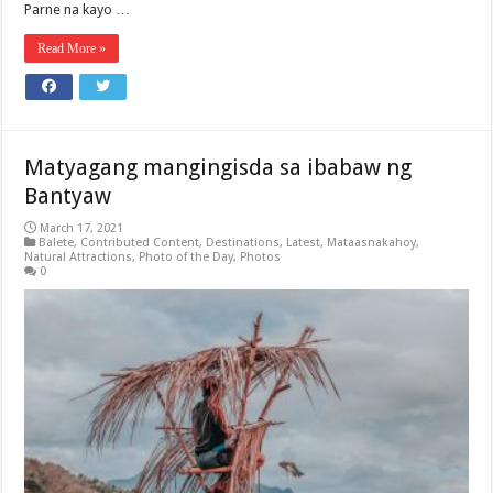
Parne na kayo …
Read More »
Matyagang mangingisda sa ibabaw ng
Bantyaw
March 17, 2021
Balete
,
Contributed Content
,
Destinations
,
Latest
,
Mataasnakahoy
,
Natural Attractions
,
Photo of the Day
,
Photos
0