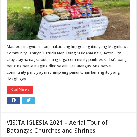
Matapos magviral nitong nakaraang linggo ang itinayong Maginhawa
Community Pantry ni Patricia Non, isang residente ng Quezon City.
Utay utay na nagsulputan ang mga community pantries sa iba’t ibang
parte ng bansa maging dine sa atin sa Batangas. Ang bawat
community pantry ay may simpleng panuntunan lamang ito’y ang
“Magbigay …
Read More »
VISITA IGLESIA 2021 – Aerial Tour of
Batangas Churches and Shrines