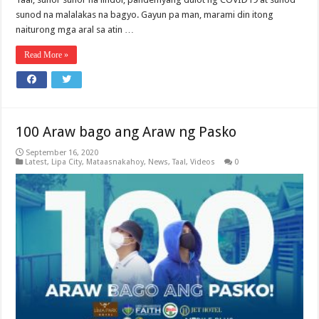
sunod na malalakas na bagyo. Gayun pa man, marami din itong
naiturong mga aral sa atin …
Read More »
100 Araw bago ang Araw ng Pasko
September 16, 2020
Latest
,
Lipa City
,
Mataasnakahoy
,
News
,
Taal
,
Videos
0