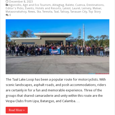
December 8, 2023
Agoncillo
,
Agri and Eco Tourism
,
Alitagtag
,
Balete
,
Cuenca
,
Destinations
,
Editor's Picks
,
Events
,
Hotels and Resorts
,
Latest
,
Laurel
,
Lemery
,
Malvar
,
Mataasnakahoy
,
News
,
Sta. Teresita
,
Taal
,
Talisay
,
Tanauan City
,
Top Story
0
The Taal Lake Loop has been a popular route for motorcyclists. With
scenic landscapes, asphalt roads, and posh accommodations, riders
are certainly in for a fun and memorable experience. Three of the
groups that shared camaraderie and unity within this route are the
Vespa Clubs from Lipa, Batangas, and Calamba. …
Read More »