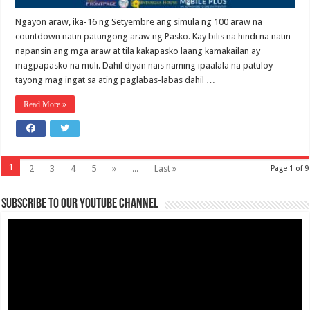
Ngayon araw, ika-16 ng Setyembre ang simula ng 100 araw na
countdown natin patungong araw ng Pasko. Kay bilis na hindi na natin
napansin ang mga araw at tila kakapasko laang kamakailan ay
magpapasko na muli. Dahil diyan nais naming ipaalala na patuloy
tayong mag ingat sa ating paglabas-labas dahil …
Read More »
1
2
3
4
5
»
...
Last »
Page 1 of 9
Subscribe to our Youtube Channel