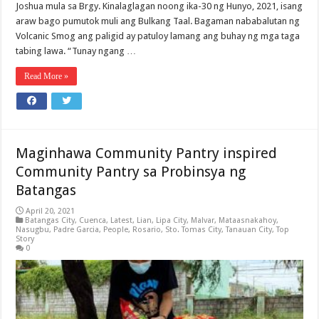
Joshua mula sa Brgy. Kinalaglagan noong ika-30 ng Hunyo, 2021, isang
araw bago pumutok muli ang Bulkang Taal. Bagaman nababalutan ng
Volcanic Smog ang paligid ay patuloy lamang ang buhay ng mga taga
tabing lawa. “Tunay ngang …
Read More »
Maginhawa Community Pantry inspired
Community Pantry sa Probinsya ng
Batangas
April 20, 2021
Batangas City
,
Cuenca
,
Latest
,
Lian
,
Lipa City
,
Malvar
,
Mataasnakahoy
,
Nasugbu
,
Padre Garcia
,
People
,
Rosario
,
Sto. Tomas City
,
Tanauan City
,
Top
Story
0