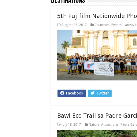
Destinations
5th Fujifilm Nationwide Pho
August 15, 2017
Churches
,
Events
,
Latest
,
L
Facebook
Twitter
Bawi Eco Trail sa Padre Garc
July 18, 2017
Natural Attractions
,
Padre Garc