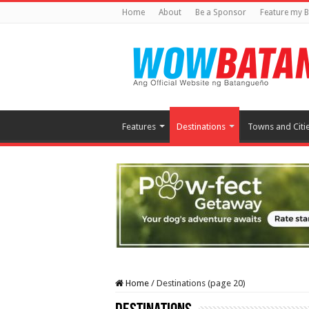
Home
About
Be a Sponsor
Feature my B
Features
Destinations
Towns and Citi
Home
/
Destinations (page 20)