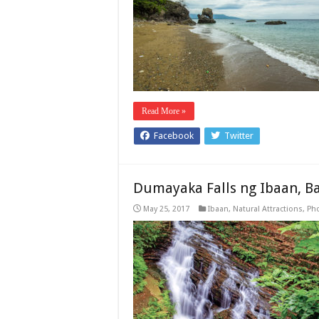
Read More »
Facebook
Twitter
Dumayaka Falls ng Ibaan, B
May 25, 2017
Ibaan
,
Natural Attractions
,
Pho