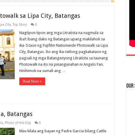
towalk sa Lipa City, Batangas
ipa City
,
Top Story
0
Nagtipon tipon ang mga Litratista na nagmula sa
iba’t ibang dako ng Batangas upang makilahok sa
ika-5 taon ng Fujifilm Nationwide Photowalk sa Lipa
City, Batangas. Ito ang ika-tatlong pagkakataon ng
pagsali ng mga Batangenyong Litratista sa taunang
Photowalk na ito na pinangunahan ni Angelo Fan.
Hinihimok na sumali ang …
Read More »
Our
ia, Batangas
ia
,
Photo of the Day
0
Mas kilala ang bayan ng Padre Garcia bilang Cattle