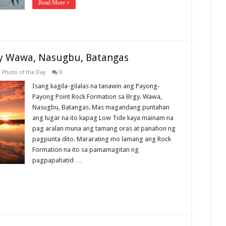
Read More »
gy Wawa, Nasugbu, Batangas
,
Photo of the Day
0
Isang kagila-gilalas na tanawin ang Payong-
Payong Point Rock Formation sa Brgy. Wawa,
Nasugbu, Batangas. Mas magandang puntahan
ang lugar na ito kapag Low Tide kaya mainam na
pag aralan muna ang tamang oras at panahon ng
pagpunta dito. Mararating mo lamang ang Rock
Formation na ito sa pamamagitan ng
pagpapahatid …