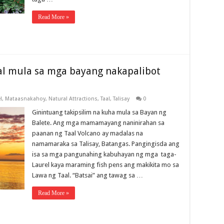
Read More »
l mula sa mga bayang nakapalibot
l
,
Mataasnakahoy
,
Natural Attractions
,
Taal
,
Talisay
0
Ginintuang takipsilim na kuha mula sa Bayan ng
Balete. Ang mga mamamayang naninirahan sa
paanan ng Taal Volcano ay madalas na
namamaraka sa Talisay, Batangas. Pangingisda ang
isa sa mga pangunahing kabuhayan ng mga taga-
Laurel kaya maraming fish pens ang makikita mo sa
Lawa ng Taal. “Batsai” ang tawag sa …
Read More »