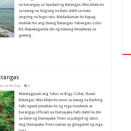
na barangay sa Siyudad ng Batangas. Mas kilala ito
sa tawag na Singsing na Bato dahil sa mala
singsing na hugis nito. Madadaanan ito kapag
tinahak mo ang daang Batangas-Tabangao-Lobo
Rd. Napakaganda din ng bukang liwayliway sa
gawing …
atangas
to of the Day
0
Matatagpuan ang Talon sa Brgy. Coliat, Ibaan
Batangas. Mas kilala ito nuon sa tawag na Badong
Falls ngunit pinalitan ito ng mga residente at
barangay officials na Dumayaka Falls dahil na din
sa dami ng Dumayaka Trees sa paligid ng talon.
Ang Dumayaka Trees naman ay ginagamit ng mga
taga …