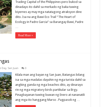
Trading Capital of the Philippines pero bukod sa
dinadayo ito dahil sa merkado ng baka tuwing
biyernes ay may mga natatagong atraksyon dine
dito. Isa na ang Bawi Eco Trail “The Heart of
Ecology in Padre Garcia” sa Barangay Bawi, Padre
…
Read More »
angas
e Day
,
San Juan
0
Kilala man ang bayan ng San Juan, Batangas bilang
isa sa mga madalas dayuhin ng mga turista dahil sa
angking ganda ng mga beaches dito, ay dinarayo
rin ng mga migratory birds partikular sa Brgy.
Pinagbayanan tuwing buwan ng Enero at nananatili
ang mga ito hanggang Marso . Pagpasok ng …