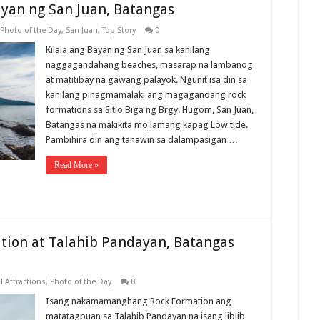
ayan ng San Juan, Batangas
Photo of the Day
,
San Juan
,
Top Story
0
Kilala ang Bayan ng San Juan sa kanilang
naggagandahang beaches, masarap na lambanog
at matitibay na gawang palayok. Ngunit isa din sa
kanilang pinagmamalaki ang magagandang rock
formations sa Sitio Biga ng Brgy. Hugom, San Juan,
Batangas na makikita mo lamang kapag Low tide.
Pambihira din ang tanawin sa dalampasigan …
Read More »
tion at Talahib Pandayan, Batangas
l Attractions
,
Photo of the Day
0
Isang nakamamanghang Rock Formation ang
matatagpuan sa Talahib Pandayan na isang liblib