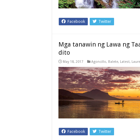
Facebook
Twitter
Mga tanawin ng Lawa ng Taa
dito
May 18, 2017
Agoncillo
,
Balete
,
Latest
,
Laure
Facebook
Twitter