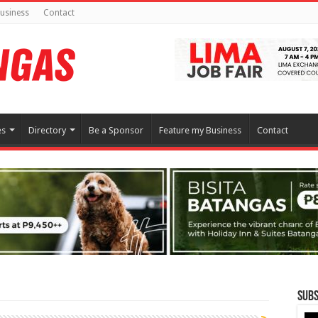
usiness
Contact
es
Directory
Be a Sponsor
Feature my Business
Contact
Subs