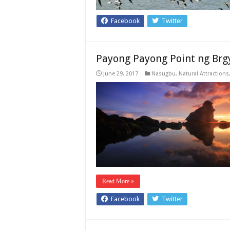
Facebook
Twitter
Payong Payong Point ng Br
June 29, 2017
Nasugbu
,
Natural Attractions
Read More »
Facebook
Twitter