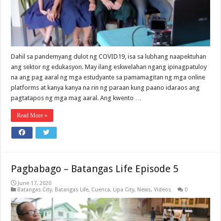
Dahil sa pandemyang dulot ng COVID19, isa sa lubhang naapektuhan
ang sektor ng edukasyon. May ilang eskwelahan ngang ipinagpatuloy
na ang pag aaral ng mga estudyante sa pamamagitan ng mga online
platforms at kanya kanya na rin ng paraan kung paano idaraos ang
pagtatapos ng mga mag aaral. Ang kwento …
Read More »
Pagbabago – Batangas Life Episode 5
June 17, 2020
Batangas City
,
Batangas Life
,
Cuenca
,
Lipa City
,
News
,
Videos
0