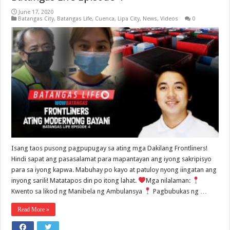
June 17, 2020
Batangas City
,
Batangas Life
,
Cuenca
,
Lipa City
,
News
,
Videos
0
Isang taos pusong pagpupugay sa ating mga Dakilang Frontliners!
Hindi sapat ang pasasalamat para mapantayan ang iyong sakripisyo
para sa iyong kapwa. Mabuhay po kayo at patuloy nyong iingatan ang
inyong sarili! Matatapos din po itong lahat.
Mga nilalaman:
Kwento sa likod ng Manibela ng Ambulansya
Pagbubukas ng …
Read More »