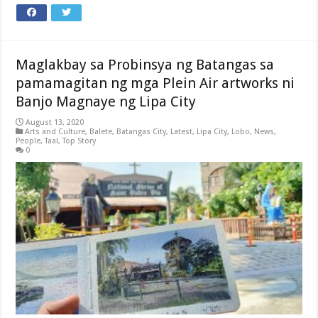
Maglakbay sa Probinsya ng Batangas sa
pamamagitan ng mga Plein Air artworks ni
Banjo Magnaye ng Lipa City
August 13, 2020
Arts and Culture
,
Balete
,
Batangas City
,
Latest
,
Lipa City
,
Lobo
,
News
,
People
,
Taal
,
Top Story
0