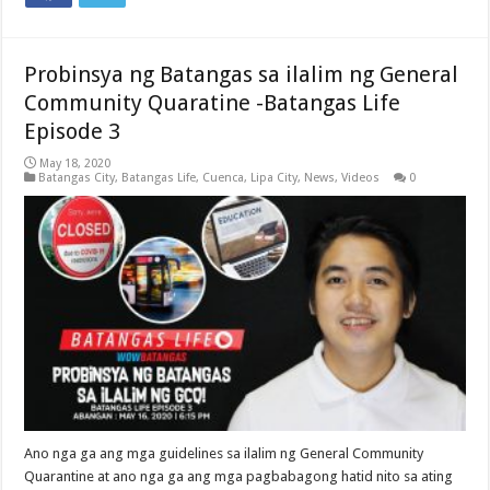
Probinsya ng Batangas sa ilalim ng General
Community Quaratine -Batangas Life
Episode 3
May 18, 2020
Batangas City
,
Batangas Life
,
Cuenca
,
Lipa City
,
News
,
Videos
0
Ano nga ga ang mga guidelines sa ilalim ng General Community
Quarantine at ano nga ga ang mga pagbabagong hatid nito sa ating