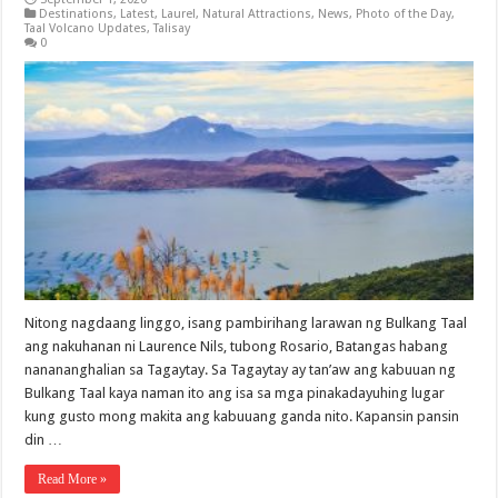
Destinations
,
Latest
,
Laurel
,
Natural Attractions
,
News
,
Photo of the Day
,
Taal Volcano Updates
,
Talisay
0
Nitong nagdaang linggo, isang pambirihang larawan ng Bulkang Taal
ang nakuhanan ni Laurence Nils, tubong Rosario, Batangas habang
nanananghalian sa Tagaytay. Sa Tagaytay ay tan’aw ang kabuuan ng
Bulkang Taal kaya naman ito ang isa sa mga pinakadayuhing lugar
kung gusto mong makita ang kabuuang ganda nito. Kapansin pansin
din …
Read More »