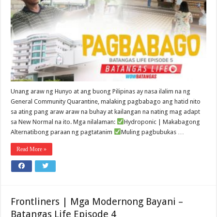
Unang araw ng Hunyo at ang buong Pilipinas ay nasa ilalim na ng
General Community Quarantine, malaking pagbabago ang hatid nito
sa ating pang araw araw na buhay at kailangan na nating mag adapt
sa New Normal na ito. Mga nilalaman:
Hydroponic | Makabagong
Alternatibong paraan ng pagtatanim
Muling pagbubukas …
Read More »
Frontliners | Mga Modernong Bayani –
Batangas Life Episode 4