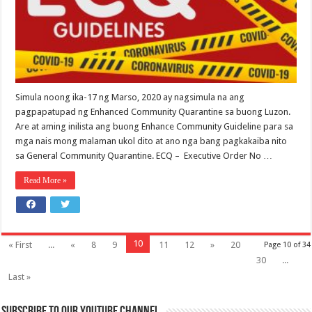
Simula noong ika-17 ng Marso, 2020 ay nagsimula na ang
pagpapatupad ng Enhanced Community Quarantine sa buong Luzon.
Are at aming inilista ang buong Enhance Community Guideline para sa
mga nais mong malaman ukol dito at ano nga bang pagkakaiba nito
sa General Community Quarantine. ECQ – Executive Order No …
Read More »
10
« First
...
«
8
9
11
12
»
20
Page 10 of 34
30
...
Last »