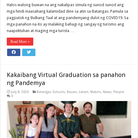
Halos walong buwan na ang nakalipas simula ng sunod sunod ang
mga hindi inaasahang kalamidad dine sa atin sa Batangas. Pamula sa
pagputok ng Bulkang Taal at ang pandemyang dulot ng COVID19. Sa
mga panahon na ito ay malaking bahagi ng sangay ng turismo ang
naapektuhan at maging mga turista …
Read More »
Kakaibang Virtual Graduation sa panahon
ng Pandemya
July 8, 2020
Batangas Schools
,
Bauan
,
Latest
,
Mabini
,
News
,
People
0