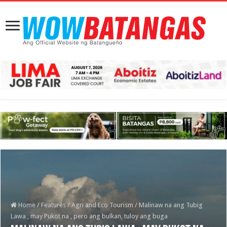
Home
/
Features
/
Agri and Eco Tourism
/
Malinaw na ang Tubig
Lawa , may Pukot na , pero ang bulkan, tuloy ang buga