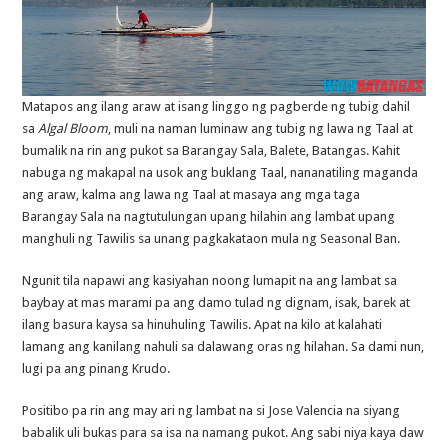
Matapos ang ilang araw at isang linggo ng pagberde ng tubig dahil
sa
Algal Bloom
, muli na naman luminaw ang tubig ng lawa ng Taal at
bumalik na rin ang pukot sa Barangay Sala, Balete, Batangas. Kahit
nabuga ng makapal na usok ang buklang Taal, nananatiling maganda
ang araw, kalma ang lawa ng Taal at masaya ang mga taga
Barangay Sala na nagtutulungan upang hilahin ang lambat upang
manghuli ng Tawilis sa unang pagkakataon mula ng Seasonal Ban.
Ngunit tila napawi ang kasiyahan noong lumapit na ang lambat sa
baybay at mas marami pa ang damo tulad ng dignam, isak, barek at
ilang basura kaysa sa hinuhuling Tawilis. Apat na kilo at kalahati
lamang ang kanilang nahuli sa dalawang oras ng hilahan. Sa dami nun,
lugi pa ang pinang Krudo.
Positibo pa rin ang may ari ng lambat na si Jose Valencia na siyang
babalik uli bukas para sa isa na namang pukot. Ang sabi niya kaya daw