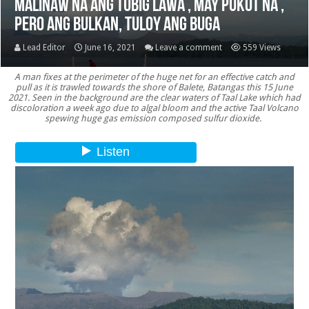
Malinaw na ang Tubig Lawa , may Pukot na ,
pero ang bulkan, tuloy ang buga
Lead Editor
June 16, 2021
Leave a comment
559 Views
A man fixes at the perimeter of the huge net for an effective catch and
pull as it is trawled towards the shore of Balete, Batangas this 15 June
2021. Seen in the background are the clear waters of Taal Lake which had
discoloration a week ago due to algal bloom and the active Taal Volcano
spewing huge gas emission composed sulfur dioxide.