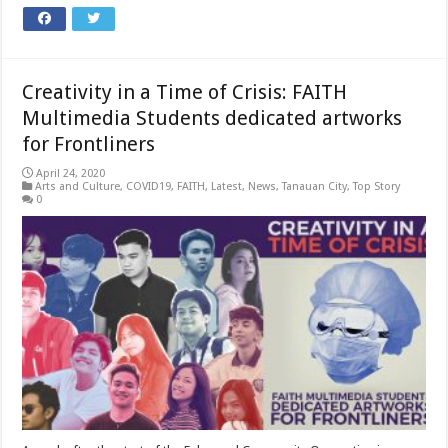
Creativity in a Time of Crisis: FAITH
Multimedia Students dedicated artworks
for Frontliners
April 24, 2020
Arts and Culture
,
COVID19
,
FAITH
,
Latest
,
News
,
Tanauan City
,
Top Story
0