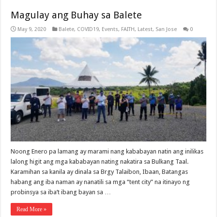
Magulay ang Buhay sa Balete
May 9, 2020
Balete
,
COVID19
,
Events
,
FAITH
,
Latest
,
San Jose
0
Noong Enero pa lamang ay marami nang kababayan natin ang inilikas
lalong higit ang mga kababayan nating nakatira sa Bulkang Taal.
Karamihan sa kanila ay dinala sa Brgy Talaibon, Ibaan, Batangas
habang ang iba naman ay nanatili sa mga “tent city” na itinayo ng
probinsya sa iba’t ibang bayan sa …
Read More »