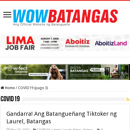
Home
/
COVID19 (page 3)
COVID19
Gandarra! Ang Batangueñang Tiktoker ng
Laurel, Batangas
May 10, 2020
COVID19
,
Latest
,
Laurel
,
News
,
Videos
0