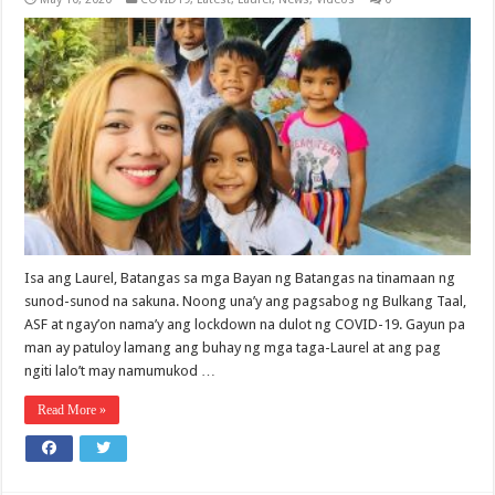
Isa ang Laurel, Batangas sa mga Bayan ng Batangas na tinamaan ng
sunod-sunod na sakuna. Noong una’y ang pagsabog ng Bulkang Taal,
ASF at ngay’on nama’y ang lockdown na dulot ng COVID-19. Gayun pa
man ay patuloy lamang ang buhay ng mga taga-Laurel at ang pag
ngiti lalo’t may namumukod …
Read More »