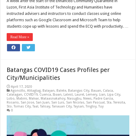
A week after the start of the Enhanced Community Quarantine in
Luzon, First Asia Institute of Technology and Humanities have
instructed advisers and instructors to conduct classes using online
platforms such as Google Classroom and Microsoft Team to help
students cope up with lessons and spend the ECQ with productivity. …
Read More »
Batangas COVID19 Cases Profiles per
City/Municipalities
April 17, 2020
Agoncillo
,
Alitagtag
,
Balayan
,
Balete
,
Batangas City
,
Bauan
,
Calaca
,
Calatagan
,
COVID19
,
Cuenca
,
Ibaan
,
Latest
,
Laurel
,
Lemery
,
Lian
,
Lipa City
,
Lobo
,
Mabini
,
Malvar
,
Mataasnakahoy
,
Nasugbu
,
News
,
Padre Garcia
,
Rosario
,
San Jose
,
San Juan
,
San Luis
,
San Nicolas
,
San Pascual
,
Sta. Teresita
,
Sto. Tomas City
,
Taal
,
Talisay
,
Tanauan City
,
Taysan
,
Tingloy
,
Tuy
0