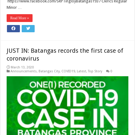
https://www.facebook.com/SRPTingloyBatangas1937 Clerics Regular
Minor …
Read More »
JUST IN: Batangas records the first case of
coronavirus
March 13, 2020
Announcements
,
Batangas City
,
COVID19
,
Latest
,
Top Story
0