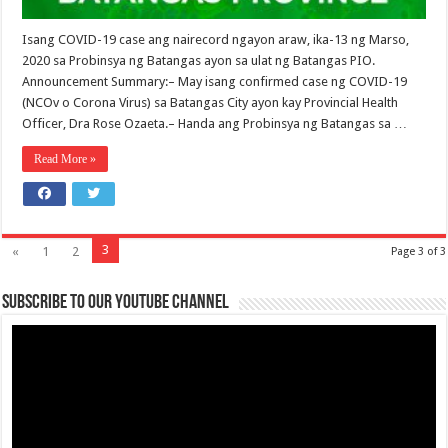
Isang COVID-19 case ang nairecord ngayon araw, ika-13 ng Marso,
2020 sa Probinsya ng Batangas ayon sa ulat ng Batangas PIO.
Announcement Summary:– May isang confirmed case ng COVID-19
(NCOv o Corona Virus) sa Batangas City ayon kay Provincial Health
Officer, Dra Rose Ozaeta.– Handa ang Probinsya ng Batangas sa …
Read More »
3
«
1
2
Page 3 of 3
Subscribe to our Youtube Channel